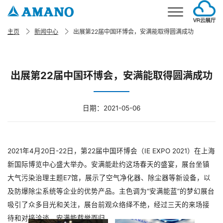
主页
新闻中心
出展第22届中国环博会，安满能取得圆满成功
首页
事业介绍
出展第22届中国环博会，安满能取得圆满成功
环境事业
产品介绍
停车场事业
环境产品
解决方案
日期：2021-05-06
考勤事业
停车场产品
环境解决方案
公司概要
停车场解决方案
公司简介
新闻
2021年4月20日-22日，第22届中国环博会（IE EXPO 2021）在上海
企业理念
加入我们
新国际博览中心盛大举办。安满能赴约这场春天的盛宴，展台坐镇
企业发展
大气污染治理主题E7馆，展示了空气净化器、除尘器等新设备，以
联系我们
分公司信息
及防爆除尘系统等企业的优势产品。主色调为“安满能蓝”的梦幻展台
电话：021-5879-0030
邮箱：info@amano.com.cn
吸引了众多目光和关注，展台前观众络绎不绝，经过三天的来场接
CN
待和对接洽谈，安满能载誉而归。