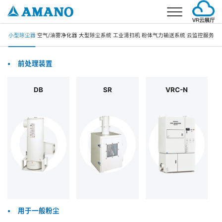
首页
小型除尘器
空气/油雾净化器
大型除尘系统
工业清扫机
粉体气力输送系统
云监控服务
事业介绍
•
前处理装置
环境事业
产品介绍
DB
SR
VRC-N
停车场事业
环境产品
解决方案
考勤事业
停车场产品
环境解决方案
公司概要
停车场解决方案
公司简介
新闻
企业理念
加入我们
企业发展
联系我们
分公司信息
电话：021-5879-0030
邮箱：info@amano.com.cn
•
用于一般粉尘
CN