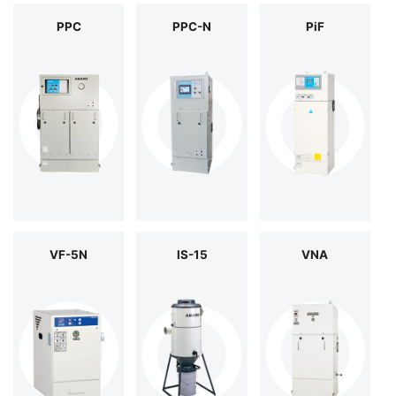
JP
PPC
PPC-N
PiF
VF-5N
IS-15
VNA