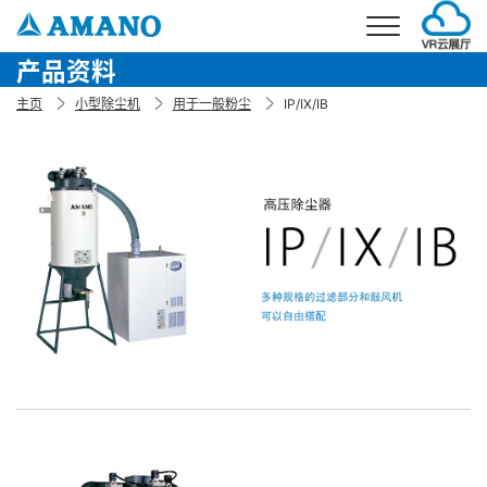
产品资料
首页
主页
小型除尘机
用于一般粉尘
IP/IX/IB
事业介绍
环境事业
产品介绍
停车场事业
环境产品
解决方案
考勤事业
停车场产品
环境解决方案
公司概要
停车场解决方案
公司简介
新闻
企业理念
加入我们
企业发展
联系我们
分公司信息
电话：021-5879-0030
邮箱：info@amano.com.cn
CN