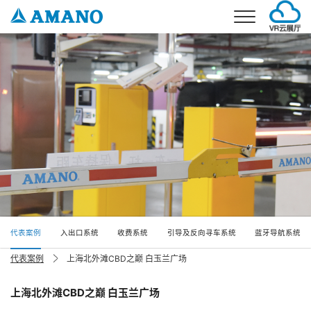
首页
事业介绍
环境事业
产品介绍
停车场事业
环境产品
解决方案
考勤事业
停车场产品
环境解决方案
公司概要
停车场解决方案
公司简介
新闻
企业理念
加入我们
代表案例
入出口系统
收费系统
引导及反向寻车系统
蓝牙导航系统
企业发展
联系我们
代表案例
上海北外滩CBD之巅 白玉兰广场
分公司信息
电话：021-5879-0030
邮箱：info@amano.com.cn
上海北外滩CBD之巅 白玉兰广场
CN