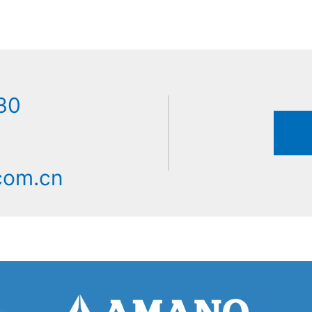
30
com.cn