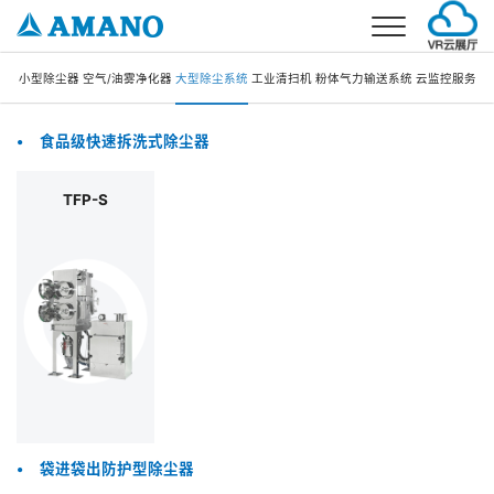
首页
小型除尘器
空气/油雾净化器
大型除尘系统
工业清扫机
粉体气力输送系统
云监控服务
事业介绍
•
食品级快速拆洗式除尘器
环境事业
产品介绍
TFP-S
停车场事业
环境产品
解决方案
考勤事业
停车场产品
环境解决方案
公司概要
停车场解决方案
公司简介
新闻
企业理念
加入我们
企业发展
联系我们
分公司信息
电话：021-5879-0030
邮箱：info@amano.com.cn
•
袋进袋出防护型除尘器
CN