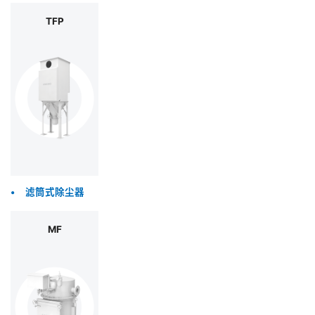
JP
TFP
•
滤筒式除尘器
MF