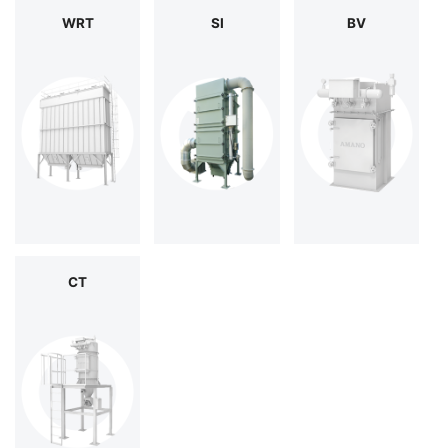
WRT
SI
BV
CT