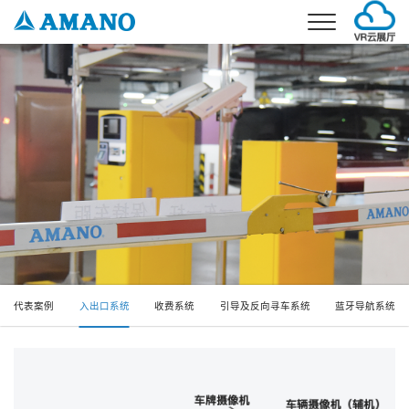
首页
事业介绍
环境事业
产品介绍
停车场事业
环境产品
解决方案
考勤事业
停车场产品
环境解决方案
公司概要
停车场解决方案
公司简介
新闻
企业理念
加入我们
代表案例
入出口系统
收费系统
引导及反向寻车系统
蓝牙导航系统
企业发展
联系我们
分公司信息
电话：021-5879-0030
邮箱：info@amano.com.cn
CN