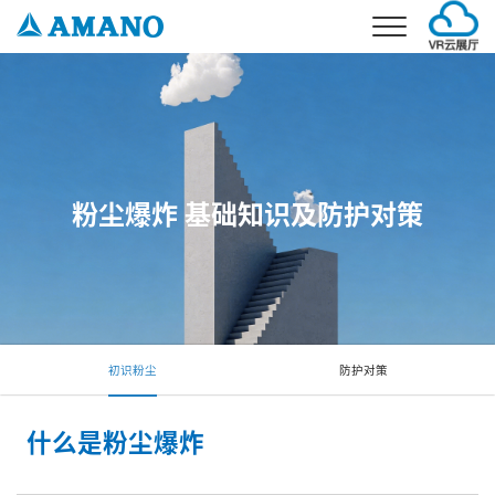
首页
事业介绍
环境事业
产品介绍
停车场事业
粉尘爆炸 基础知识及防护对策
环境产品
解决方案
考勤事业
停车场产品
环境解决方案
公司概要
停车场解决方案
公司简介
新闻
企业理念
加入我们
初识粉尘
防护对策
企业发展
联系我们
分公司信息
电话：021-5879-0030
什么是粉尘爆炸
邮箱：info@amano.com.cn
CN