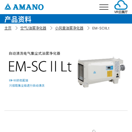
产品资料
首页
主页
空气/油雾净化器
小风量油雾净化器
EM-SCⅡLt
事业介绍
环境事业
产品介绍
停车场事业
环境产品
解决方案
考勤事业
停车场产品
环境解决方案
公司概要
停车场解决方案
公司简介
新闻
企业理念
加入我们
企业发展
联系我们
分公司信息
电话：021-5879-0030
邮箱：info@amano.com.cn
CN