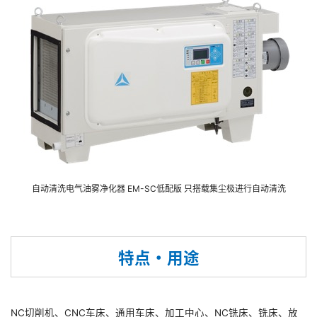
JP
自动清洗电气油雾净化器 EM-SC低配版 只搭载集尘极进行自动清洗
特点・用途
NC切削机、CNC车床、通用车床、加工中心、NC铣床、铣床、放