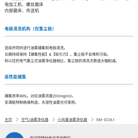
电加工机、螺丝磨床
内部磨床、传送机
电极清洗机构（仅集尘极）
连续并同时进行油雾捕集和电极清洗。
长期持续保持【捕集性能】&【吸引力】，集尘极不会堆积污垢。
和以往的电气集尘式油雾净化器相比，集尘极的清洗次数或大幅削减。
高性能捕集
捕集效率99%。对应油雾浓度200mg/m3。
安满能特制绝缘构造，水溶性油雾也可使用。
主页
空气/油雾净化器
小风量油雾净化器
EM-SCⅡLt