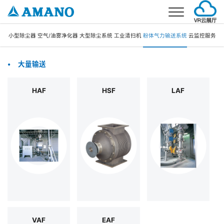
首页
小型除尘器
空气/油雾净化器
大型除尘系统
工业清扫机
粉体气力输送系统
云监控服务
事业介绍
•
大量输送
环境事业
产品介绍
HAF
HSF
LAF
停车场事业
环境产品
解决方案
考勤事业
停车场产品
环境解决方案
公司概要
停车场解决方案
公司简介
新闻
企业理念
加入我们
企业发展
联系我们
分公司信息
电话：021-5879-0030
邮箱：info@amano.com.cn
CN
VAF
EAF